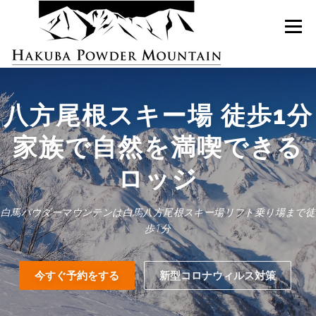
コ
ン
メニュー
テ
ン
ツ
へ
ス
ロッジ紹介
お部屋の紹介
ご予約
キ
八方尾根スキー場 徒歩1分
ッ
プ
家族で自然を満喫できる
スキーレンタル
お問い合わせ
日本語
ロッジ
英語
白馬パウダーマウンテンは白馬八方尾根スキー場リフト乗り場まで徒
歩1分
今すぐ予約をする
新型コロナウィルス対策